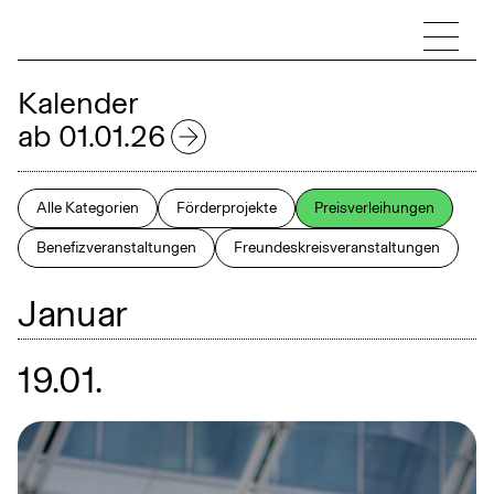
Kalender
ab 01.01.26
2026
Alle Kategorien
Förderprojekte
Preisverleihungen
Benefizveranstaltungen
Freundeskreisveranstaltungen
Januar
Februar
Januar
März
April
19.01.
Mai
Juni
Juli
August
September
Oktober