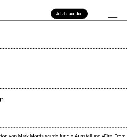
Jetzt spenden
April
on
August
ation von Mark Morris wurde für die Ausstellung »Fire. From