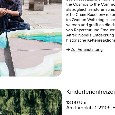
Oktober
Novembe
the Cosmos to the Commons
als zugleich zerstörerische
»The Chain Reaction« rekon
im Zweiten Weltkrieg zusa
wurden und greift so die 
von Reparatur und Erneueru
Alfred Nobels Entdeckung 
historische Kettenreaktion
Zur Veranstaltung
Kinderferienfreizeit
13:00 Uhr
Am Turnplatz 1, 21109