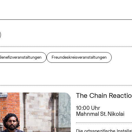
2026
Benefizveranstaltungen
Freundeskreisveranstaltungen
Februar
März
The Chain Reacti
Juni
10:00 Uhr
Juli
Mahnmal St. Nikolai
Die ortsspezifische Install