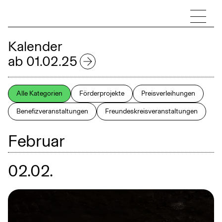
Kalender
ab 01.02.25
2025
Alle Kategorien
Förderprojekte
Preisverleihungen
Benefizveranstaltungen
Freundeskreisveranstaltungen
Januar
Februar
Februar
März
April
02.02.
Mai
Juni
Juli
August
September
Oktober