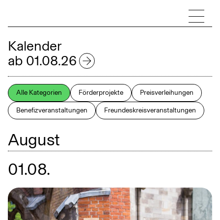
Kalender
ab 01.08.26
2026
Alle Kategorien
Förderprojekte
Preisverleihungen
Benefizveranstaltungen
Freundeskreisveranstaltungen
Januar
Februar
August
März
April
01.08.
Mai
Juni
Juli
August
September
Oktober