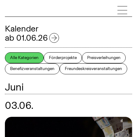
Kalender
ab 01.06.26
2026
Alle Kategorien
Förderprojekte
Preisverleihungen
Benefizveranstaltungen
Freundeskreisveranstaltungen
Januar
Februar
Juni
März
April
03.06.
Mai
Juni
Juli
August
September
Oktober