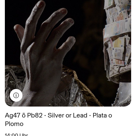
November
Dezember
Ag47 õ Pb82 • Silver or Lead • Plata o
Plomo
14:00 Uhr